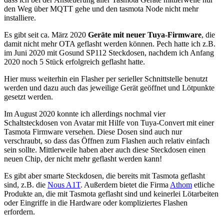
den Weg über MQTT gehe und den tasmota Node nicht mehr
installiere.
Es gibt seit ca. März 2020
Geräte mit neuer Tuya-Firmware
, die
damit nicht mehr OTA geflasht werden können. Pech hatte ich z.B.
im Juni 2020 mit Gosund SP112 Steckdosen, nachdem ich Anfang
2020 noch 5 Stück erfolgreich geflasht hatte.
Hier muss weiterhin ein Flasher per serieller Schnittstelle benutzt
werden und dazu auch das jeweilige Gerät geöffnet und Lötpunkte
gesetzt werden.
Im August 2020 konnte ich allerdings nochmal vier
Schaltsteckdosen von Avatar mit Hilfe von Tuya-Convert mit einer
Tasmota Firmware versehen. Diese Dosen sind auch nur
verschraubt, so dass das Öffnen zum Flashen auch relativ einfach
sein sollte. Mittlerweile haben aber auch diese Steckdosen einen
neuen Chip, der nicht mehr geflasht werden kann!
Es gibt aber smarte Steckdosen, die bereits mit Tasmota geflasht
sind, z.B. die
Nous A1T
. Außerdem bietet die Firma
Athom
etliche
Produkte an, die mit Tasmota geflasht sind und keinerlei Lötarbeiten
oder Eingriffe in die Hardware oder kompliziertes Flashen
erfordern.