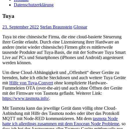
Datenschutzerklärung
Tuya
23. September 2022
Stefan Braunstein
Glossar
Tuya ist eine chinesische Firma, die eine cloud-basierte Steuerung
ihrer Geräte erlaubt. Durch eine Lizensierung ihrer Hardware an
andere (meist wieder chinesische) Firmen gibt es mittlerweile
tausende Produkte auf Tuya-Basis, die mit der Software Tuya Smart
Live auf PCs und Smartphones (iPhones und Android) angesteuert
werden können.
Um diese Cloud-Abhängigkeit und „Offenheit“ dieser Geräte zu
beenden, habe ich etliche Steckdosen und auch weitere Tuya Geräte
mit
Hilfe von Tuya-Convert
ohne komplizierte Hardware-
Fummeleien OTA (over-the-air) und auch ohne Öffnen der Geräte
mit der Firmware von Tasmota geflasht. Weiterer Link:
https://www.tasmota.info/
.
Mit Tasmota kann das jeweilige Gerät dann völlig ohne Cloud-
Anbindung mit Hilfe des Tasmota nodes oder über das Protokoll
MQTT mit Node-RED kommunizieren. Mit dem
tasmota Node
hatte ich allerdings zusammen mit dem Enocean Node Probleme
, so
dass ich bei der Ansteuerung aller Tasmota Geräte mittlerweile nur