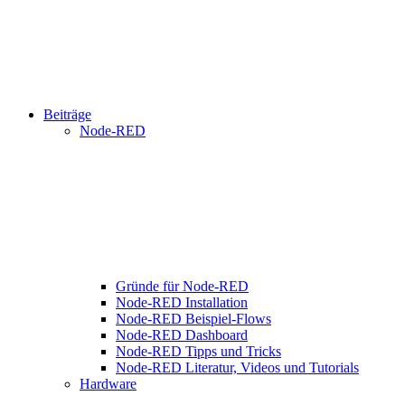
Beiträge
Node-RED
Gründe für Node-RED
Node-RED Installation
Node-RED Beispiel-Flows
Node-RED Dashboard
Node-RED Tipps und Tricks
Node-RED Literatur, Videos und Tutorials
Hardware