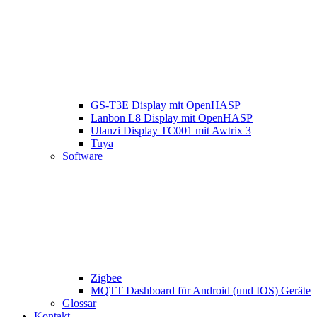
GS-T3E Display mit OpenHASP
Lanbon L8 Display mit OpenHASP
Ulanzi Display TC001 mit Awtrix 3
Tuya
Software
Zigbee
MQTT Dashboard für Android (und IOS) Geräte
Glossar
Kontakt