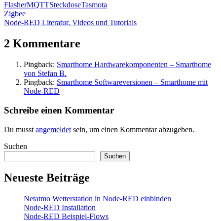
Flasher
MQTT
Steckdose
Tasmota
Beitragsnavigation
Vorheriger
Zigbee
Beitrag:
Nächster
Node-RED Literatur, Videos und Tutorials
Beitrag:
2 Kommentare
Pingback:
Smarthome Hardwarekomponenten – Smarthome
von Stefan B.
Pingback:
Smarthome Softwareversionen – Smarthome mit
Node-RED
Schreibe einen Kommentar
Du musst
angemeldet
sein, um einen Kommentar abzugeben.
Suchen
Suchen
Neueste Beiträge
Netatmo Wetterstation in Node-RED einbinden
Node-RED Installation
Node-RED Beispiel-Flows