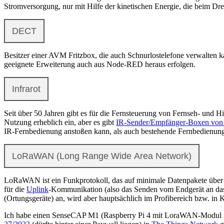
Stromversorgung, nur mit Hilfe der kinetischen Energie, die beim Dreh
DECT
Besitzer einer AVM Fritzbox, die auch Schnurlostelefone verwalten
geeignete Erweiterung auch aus Node-RED heraus erfolgen.
Infrarot
Seit über 50 Jahren gibt es für die Fernsteuerung von Fernseh- und H
Nutzung erheblich ein, aber es gibt
IR-Sender/Empfänger-Boxen vo
IR-Fernbedienung anstoßen kann, als auch bestehende Fernbedienunge
LoRaWAN (Long Range Wide Area Network)
LoRaWAN ist ein Funkprotokoll, das auf minimale Datenpakete über m
für die
Uplink
-Kommunikation (also das Senden vom Endgerät an das
(Ortungsgeräte) an, wird aber hauptsächlich im Profibereich bzw. i
Ich habe einen SenseCAP M1 (Raspberry Pi 4 mit LoraWAN-Modul in 