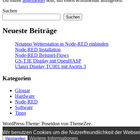
Du musst
angemeldet
sein, um einen Kommentar abzugeben.
Suchen
Suchen
Neueste Beiträge
Netatmo Wetterstation in Node-RED einbinden
Node-RED Installation
Node-RED Beispiel-Flows
GS-T3E Display mit OpenHASP
Ulanzi Display TC001 mit Awtrix 3
Kategorien
Glossar
Hardware
Node-RED
Software
Tipps
WordPress-Theme: Poseidon von ThemeZee.
Wir benutzen Cookies um die Nutzerfreundlichkeit der Webse
Weitere Informationen
Verstanden