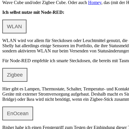
Wave Cube und/oder Zigbee Cube. Oder auch
Homey
, das (mit der
Ich selbst nutze mit Node-RED:
WLAN
WLAN wird vor allem für Steckdosen oder Leuchtmittel genutzt, die 
Shelly hat allerdings einige Sensoren im Portfolio, die ihre Statusm
sondern aktivieren WLAN nur beim Versenden von Statusänderunge
Für Node-RED empfehle ich smarte Steckdosen, die bereits mit Tasmot
Zigbee
Hier gibt es Lampen, Thermostate, Schalter, Temperatur- und Kontakts
Geräte mit externer Stromversorgung aufgebaut. Deshalb macht es Sinn
Bridge) oder Ikea wird nicht benötigt, wenn ein Zigbee-Stick zusam
EnOcean
Bisher habe ich einen Fenstergriff zum Testen der Einbindung diese