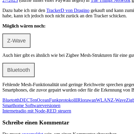
27/2023
(dürfte hinter einer Paywall liegen) in
The Things Network
g
Dazu habe ich mir den
TrackerD von Dragino
gekauft und kann zumi
habe, kann ich jedoch noch nicht zurück an den Tracker schicken.
Möglich wären noch:
Z-Wave
Auch hier gibt es ähnlich wie bei Zigbee Mesh-Strukturen für eine g
Bluetooth
Fehlende Mesh-Funktionalität und geringe Reichweite sprechen gegen 
Smartphones, die zuvor gepairt wurden oder für die Erkennung von B
Bluetotth
DECT
enOcean
Funkprotokoll
IR
lorawan
WLAN
Z-Wave
Zig
Beitragsnavigation
Vorheriger
Smarthome Softwareversionen
Beitrag:
Nächster
Internetradio mit Node-RED steuern
Beitrag:
Schreibe einen Kommentar