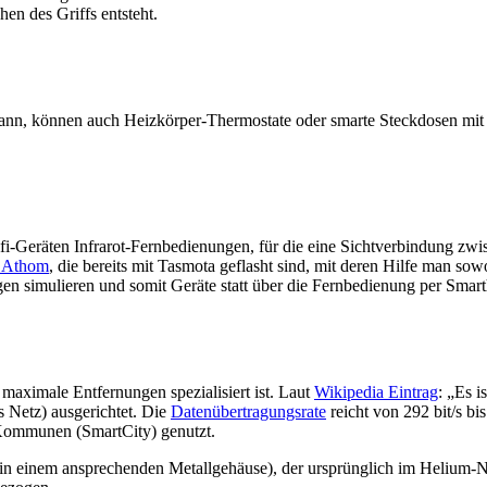
en des Griffs entsteht.
 kann, können auch Heizkörper-Thermostate oder smarte Steckdosen mi
ifi-Geräten Infrarot-Fernbedienungen, für die eine Sichtverbindung zwi
n Athom
, die bereits mit Tasmota geflasht sind, mit deren Hilfe man 
n simulieren und somit Geräte statt über die Fernbedienung per Smar
aximale Entfernungen spezialisiert ist. Laut
Wikipedia Eintrag
: „Es 
 Netz) ausgerichtet. Die
Datenübertragungsrate
reicht von 292 bit/s bi
n Kommunen (SmartCity) genutzt.
einem ansprechenden Metallgehäuse), der ursprünglich im Helium-Ne