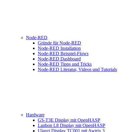
Node-RED
Gründe für Node-RED
Node-RED Installation
Node-RED Beispiel-Flows
Node-RED Dashboard
Node-RED Tipps und Tricks
Node-RED Literatur, Videos und Tutorials
Hardware
GS-T3E Display mit OpenHASP
Lanbon L8 Display mit OpenHASP
Ulanzi Display TC001 mit Awtrix 3