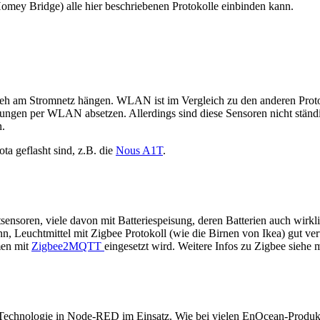
 Homey Bridge) alle hier beschriebenen Protokolle einbinden kann.
eh am Stromnetz hängen. WLAN ist im Vergleich zu den anderen Protoko
eldungen per WLAN absetzen. Allerdings sind diese Sensoren nicht ständ
n.
a geflasht sind, z.B. die
Nous A1T
.
ensoren, viele davon mit Batteriespeisung, deren Batterien auch wirkl
, Leuchtmittel mit Zigbee Protokoll (wie die Birnen von Ikea) gut ver
men mit
Zigbee2MQTT
eingesetzt wird. Weitere Infos zu Zigbee siehe
r Technologie in Node-RED im Einsatz. Wie bei vielen EnOcean-Produk