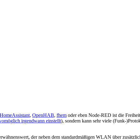
HomeAssistant
,
OpenHAB
,
fhem
oder eben Node-RED ist die Freiheit 
womöglich irgendwann einstellt
), sondern kann sehr viele (Funk-)Proto
erwähnenswert, der neben dem standardmäßigen WLAN über zusätzlich